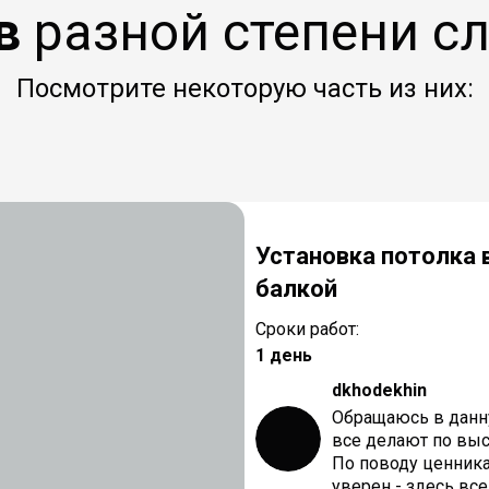
в
разной степени с
Посмотрите некоторую часть из них:
Установка потолка 
балкой
Сроки работ:
1 день
dkhodekhin
Обращаюсь в данн
все делают по высш
По поводу ценника
уверен - здесь вс