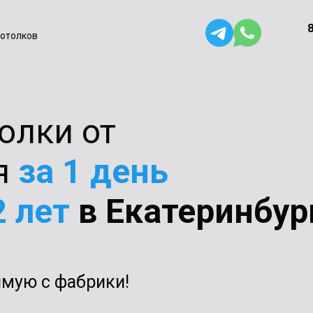
8
отолков
олки от
я
за 1 день
2 лет
в Екатеринбур
ямую с фабрики!